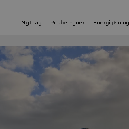
Nyt tag
Prisberegner
Energiløsnin