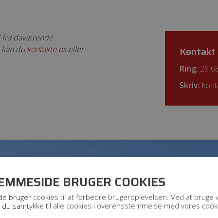
d fra daværende
Kontakt 
, kan du
kontakte os
eller
Ring:
28 6
Skriv:
kont
EMMESIDE BRUGER COOKIES
 bruger cookies til at forbedre brugeroplevelsen. Ved at bruge 
du samtykke til alle cookies i overensstemmelse med vores cooki