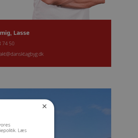
mig, Lasse
8 74 50
akt@dansktagbyg.dk
×
vores
epolitik.
Læs