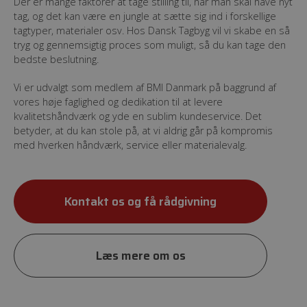
Der er mange faktorer at tage stilling til, når man skal have nyt
tag, og det kan være en jungle at sætte sig ind i forskellige
tagtyper, materialer osv. Hos Dansk Tagbyg vil vi skabe en så
tryg og gennemsigtig proces som muligt, så du kan tage den
bedste beslutning.
Vi er udvalgt som medlem af BMI Danmark på baggrund af
vores høje faglighed og dedikation til at levere
kvalitetshåndværk og yde en sublim kundeservice. Det
betyder, at du kan stole på, at vi aldrig går på kompromis
med hverken håndværk, service eller materialevalg.
Kontakt os og få rådgivning
Læs mere om os