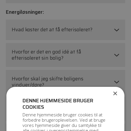
Energiløsninger:
Hvad koster det at få efterisoleret?
Hvorfor er det en god idé at få
efterisoleret sin bolig?
Hvorfor skal jeg skifte boligens
vinduer/døre?
×
DENNE HJEMMESIDE BRUGER
Hvordan påvirker mit nye tag
COOKIES
varmeforbruget i min bolig?
Denne hjemmeside bruger cookies til at
forbedre brugeroplevelsen. Ved at bruge
vores hjemmeside giver du samtykke til
alle cookies i overensstemmelse med