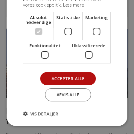
Hvad er kravene til energioptimering i
vores cookiepolitik.
Læs mere
dag?
Absolut
Statistiske
Marketing
nødvendige
Funktionalitet
Uklassificerede
ACCEPTER ALLE
AFVIS ALLE
Kompromisløst håndværk til
VIS DETALJER
tiden